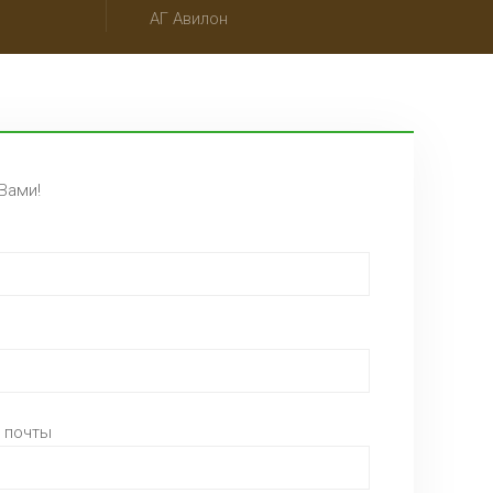
АГ Авилон
Вами!
 почты