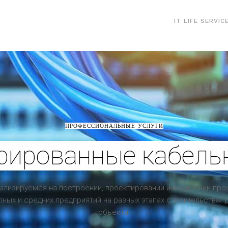
IT LIFE SERVIC
ПРОФЕССИОНАЛЬНЫЕ УСЛУГИ
рированные кабель
ализируемся на построении, проектировании и внедрении про
пных и средних предприятий на разных этапах строительства/
объекта.