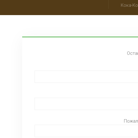
Кока-Ко
Оста
Пожал