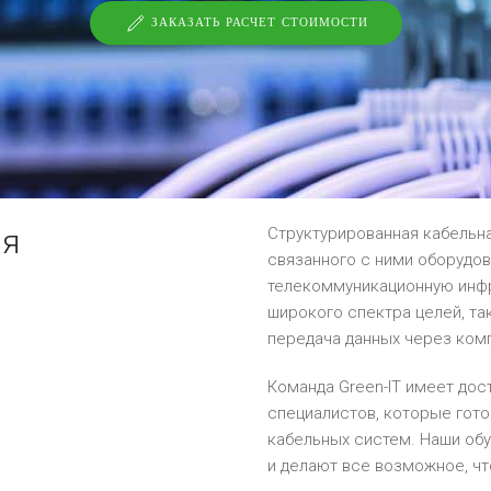
ЗАКАЗАТЬ РАСЧЕТ СТОИМОСТИ
ия
Структурированная кабельна
связанного с ними оборудо
телекоммуникационную инфр
широкого спектра целей, та
передача данных через ком
Команда Green-IT имеет до
специалистов, которые гото
кабельных систем. Наши об
и делают все возможное, чт