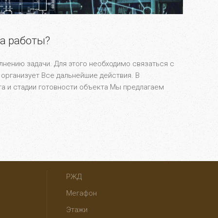
ла работы?
лнению задачи. Для этого необходимо связаться с
организует Все дальнейшие действия. В
та и стадии готовности объекта Мы предлагаем
РЖД
Мегафон
Этажи