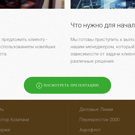
Что нужно для нача
 предложить клиенту -
Мы готовы приступить к выпо
использованием новейших
нашим менеджером, который 
ета.
зависимости от задачи клиен
различные решения.
ПОСМОТРЕТЬ ПРЕЗЕНТАЦИЮ
ть
Деловые Линии
отор Компани
Перекресток-2000
ерже
Аэрофлот