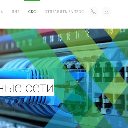
ES
ПНР
СКС
ОТПРАВИТЬ ЗАПРОС
ные сети
ектов СКС
 ремонта