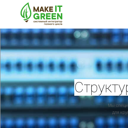
Структу
Мы специ
для кру